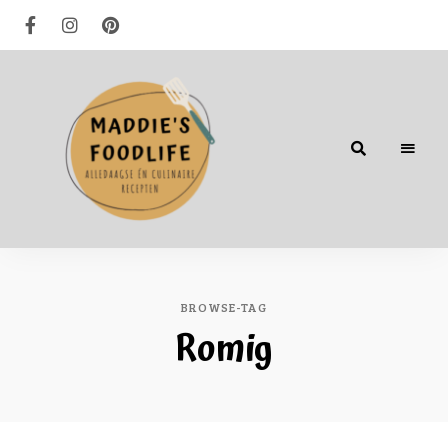
Alledaagse
én
culinaire
recepten
BROWSE-TAG
Romig