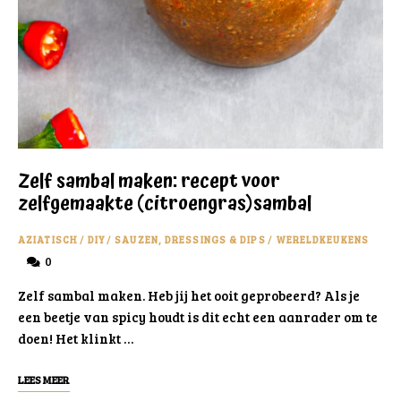
Zelf sambal maken: recept voor
zelfgemaakte (citroengras)sambal
AZIATISCH
/
DIY
/
SAUZEN, DRESSINGS & DIPS
/
WERELDKEUKENS
0
Zelf sambal maken. Heb jij het ooit geprobeerd? Als je
een beetje van spicy houdt is dit echt een aanrader om te
doen! Het klinkt …
LEES MEER