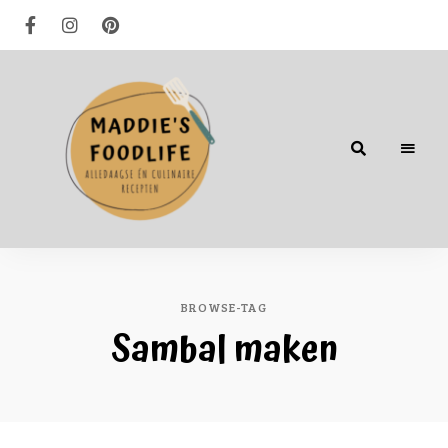
Alledaagse
én
culinaire
recepten
BROWSE-TAG
Sambal maken