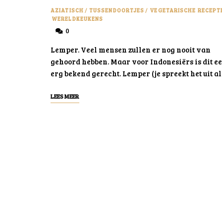
AZIATISCH
/
TUSSENDOORTJES
/
VEGETARISCHE RECEPT
WERELDKEUKENS
0
Lemper. Veel mensen zullen er nog nooit van
gehoord hebben. Maar voor Indonesiërs is dit e
erg bekend gerecht. Lemper (je spreekt het uit al
LEES MEER