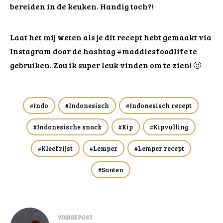
bereiden in de keuken. Handig toch?!
Laat het mij weten als je dit recept hebt gemaakt via
Instagram door de hashtag #maddiesfoodlife te
gebruiken. Zou ik super leuk vinden om te zien! 🙂
Indo
Indonesisch
Indonesisch recept
Indonesische snack
Kip
Kipvulling
Kleefrijst
Lemper
Lemper recept
Santen
Bericht
VORIGE POST