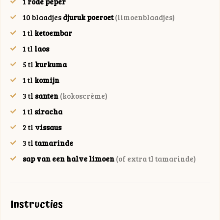
1
rode peper
10
blaadjes
djuruk poeroet
(limoenblaadjes)
1
tl
ketoembar
1
tl
laos
5
tl
kurkuma
1
tl
komijn
3
tl
santen
(kokoscrème)
1
tl
siracha
2
tl
vissaus
3
tl
tamarinde
sap van een halve limoen
(of extra tl tamarinde)
Instructies