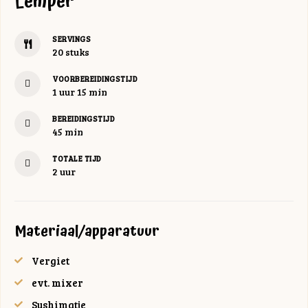
Lemper
SERVINGS
20
stuks
VOORBEREIDINGSTIJD
uur
minuten
1
uur
15
min
BEREIDINGSTIJD
minuten
45
min
TOTALE TIJD
uur
2
uur
Materiaal/apparatuur
Vergiet
evt. mixer
Sushimatje