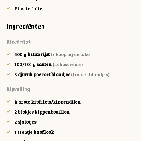
Plastic folie
Ingrediënten
Kleefrijst
500
g
ketanrijst
te koop bij de toko
100/150
g
santen
(kokoscrème)
5
djuruk poeroet blaadjes
(limoenblaadjes)
Kipvulling
4
grote
kipfilets/kippendijen
2
blokjes
kippenbouillon
2
sjalotjes
1
teentje
knoflook