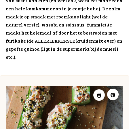
van sushi kan eten (en veel ook, want eet maar eens
een hele komkommer op in je eentje haha). De zalm
maak je op smaak met roomkaas light (wel de
naturel versie), wasabi en sojasaus. Yummie! Je
maakt het helemaal af door het te bestrooien met
furikake (de
ALLERLEKKERSTE kruidenmix
ever) en
gepofte quinoa (ligt in de supermarkt bij de muesli
etc.).