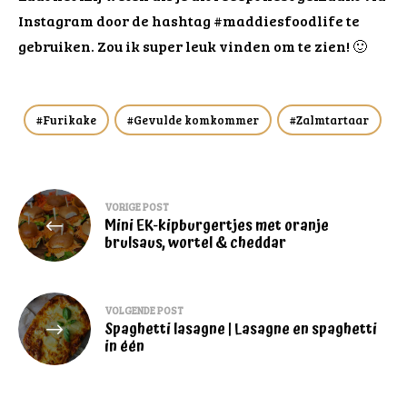
Instagram door de hashtag #maddiesfoodlife te
gebruiken. Zou ik super leuk vinden om te zien! 🙂
Furikake
Gevulde komkommer
Zalmtartaar
Bericht
VORIGE POST
Mini EK-kipburgertjes met oranje
navigatie
brulsaus, wortel & cheddar
VOLGENDE POST
Spaghetti lasagne | Lasagne en spaghetti
in één