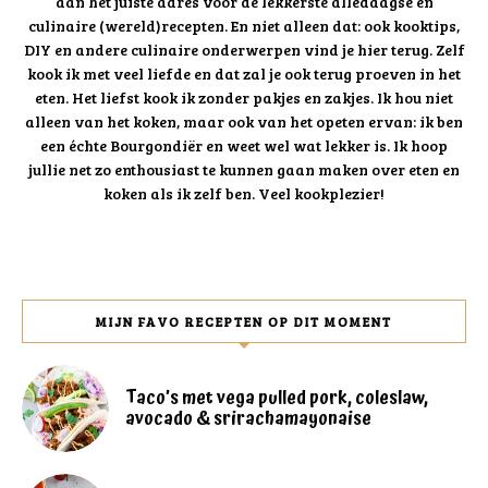
aan het juiste adres voor de lekkerste alledaagse én
culinaire (wereld)recepten. En niet alleen dat: ook kooktips,
DIY en andere culinaire onderwerpen vind je hier terug. Zelf
kook ik met veel liefde en dat zal je ook terug proeven in het
eten. Het liefst kook ik zonder pakjes en zakjes. Ik hou niet
alleen van het koken, maar ook van het opeten ervan: ik ben
een échte Bourgondiër en weet wel wat lekker is. Ik hoop
jullie net zo enthousiast te kunnen gaan maken over eten en
koken als ik zelf ben. Veel kookplezier!
MIJN FAVO RECEPTEN OP DIT MOMENT
Taco’s met vega pulled pork, coleslaw,
avocado & srirachamayonaise