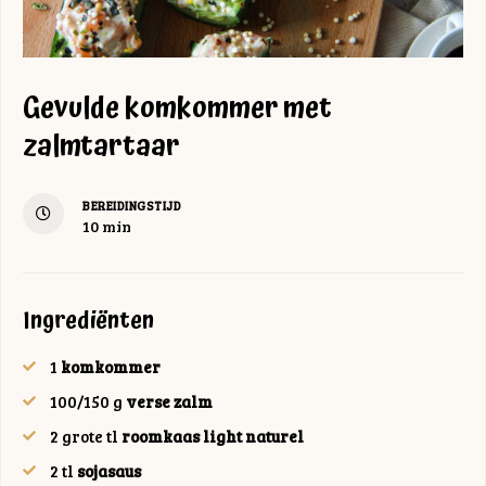
Gevulde komkommer met
zalmtartaar
BEREIDINGSTIJD
minuten
10
min
Ingrediënten
1
komkommer
100/150
g
verse zalm
2
grote tl
roomkaas light naturel
2
tl
sojasaus