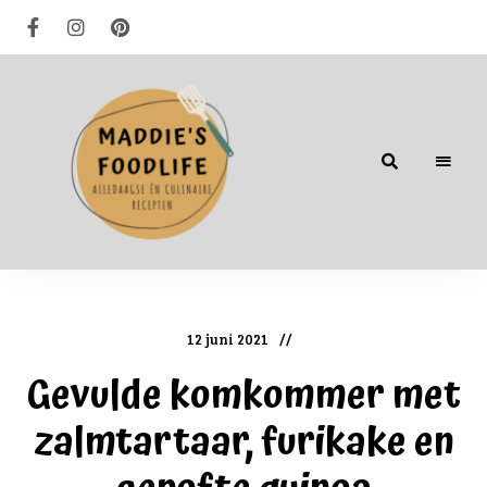
Alledaagse
én
culinaire
recepten
12 juni 2021
Gevulde komkommer met
zalmtartaar, furikake en