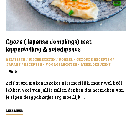
Gyoza (Japanse dumplings) met
kippenvulling & sojadipsaus
AZIATISCH
/
BIJGERECHTEN
/
BORREL
/
GEZONDE RECEPTEN
/
JAPANS
/
RECEPTEN
/
VOORGERECHTEN
/
WERELDKEUKENS
0
Zelf gyoza maken is zeker niet moeilijk, maar wel héél
lekker. Veel van jullie zullen denken dat het maken van
je eigen deegpakketjes erg moeilijk …
LEES MEER