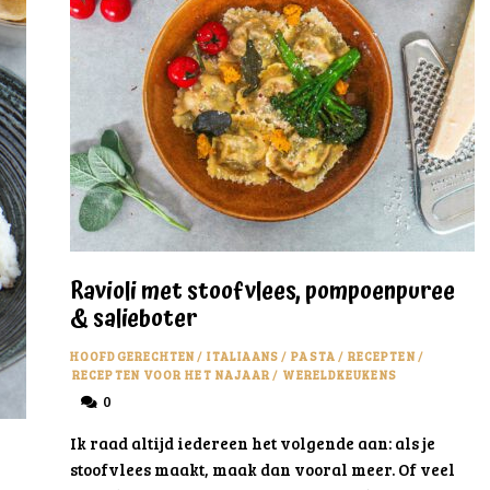
Ravioli met stoofvlees, pompoenpuree
& salieboter
HOOFDGERECHTEN
/
ITALIAANS
/
PASTA
/
RECEPTEN
/
RECEPTEN VOOR HET NAJAAR
/
WERELDKEUKENS
0
Ik raad altijd iedereen het volgende aan: als je
stoofvlees maakt, maak dan vooral meer. Of veel