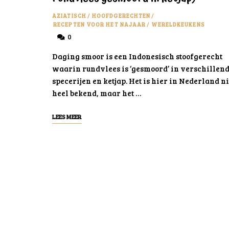
AZIATISCH
/
HOOFDGERECHTEN
/
RECEPTEN VOOR HET NAJAAR
/
WERELDKEUKENS
0
Daging smoor is een Indonesisch stoofgerecht
waarin rundvlees is ‘gesmoord’ in verschillen
specerijen en ketjap. Het is hier in Nederland ni
heel bekend, maar het …
LEES MEER