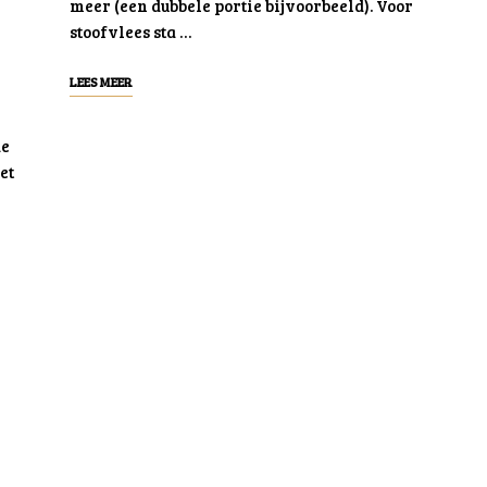
meer (een dubbele portie bijvoorbeeld). Voor
stoofvlees sta …
LEES MEER
de
et