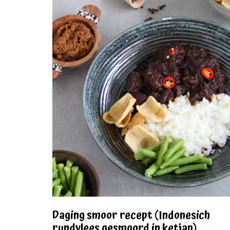
Daging smoor recept (Indonesich
rundvlees gesmoord in ketjap)