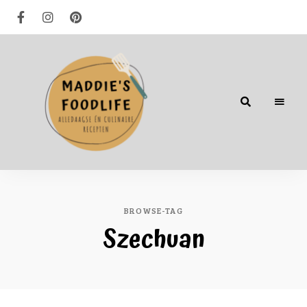
Alledaagse
én
culinaire
recepten
BROWSE-TAG
Szechuan