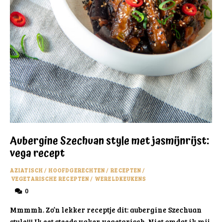
Aubergine Szechuan style met jasmijnrijst:
vega recept
AZIATISCH
/
HOOFDGERECHTEN
/
RECEPTEN
/
VEGETARISCHE RECEPTEN
/
WERELDKEUKENS
0
Mmmmh. Zo’n lekker receptje dit: aubergine Szechuan
style!!! Ik eet steeds vaker vegetarisch. Niet omdat ik mij