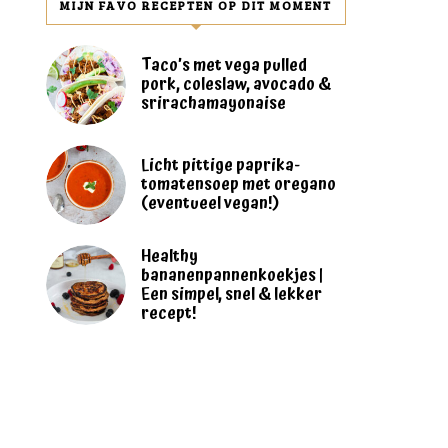
MIJN FAVO RECEPTEN OP DIT MOMENT
Taco’s met vega pulled
pork, coleslaw, avocado &
srirachamayonaise
Licht pittige paprika-
tomatensoep met oregano
(eventueel vegan!)
Healthy
bananenpannenkoekjes |
Een simpel, snel & lekker
recept!