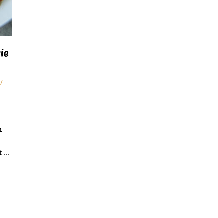
ie
/
n
t …