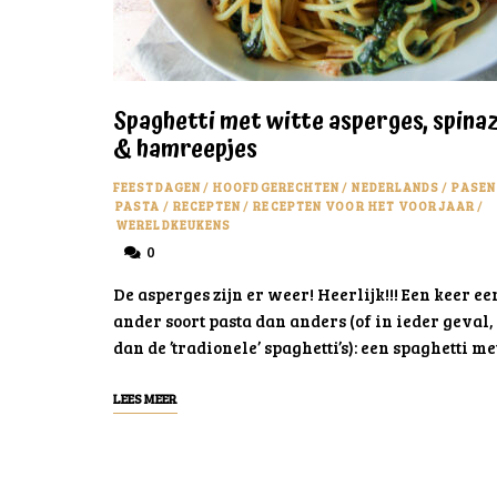
Spaghetti met witte asperges, spinaz
& hamreepjes
FEESTDAGEN
/
HOOFDGERECHTEN
/
NEDERLANDS
/
PASEN
PASTA
/
RECEPTEN
/
RECEPTEN VOOR HET VOORJAAR
/
WERELDKEUKENS
0
De asperges zijn er weer! Heerlijk!!! Een keer ee
ander soort pasta dan anders (of in ieder geval,
dan de ’tradionele’ spaghetti’s): een spaghetti me
LEES MEER