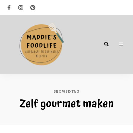
Alledaagse
én
culinaire
recepten
BROWSE-TAG
Zelf gourmet maken