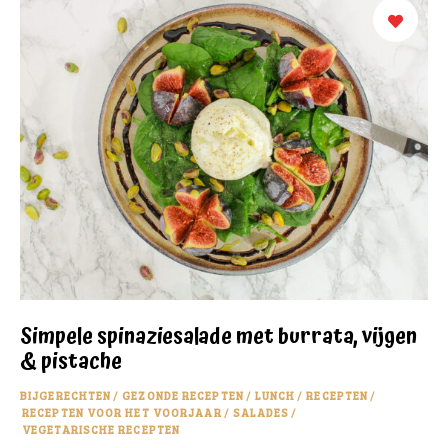
Simpele spinaziesalade met burrata, vijgen
& pistache
BIJGERECHTEN
/
GEZONDE RECEPTEN
/
LUNCH
/
RECEPTEN
/
RECEPTEN VOOR HET VOORJAAR
/
SALADES
/
VEGETARISCHE RECEPTEN