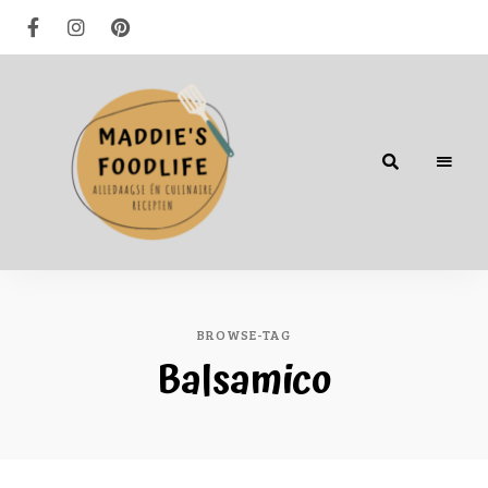
Alledaagse
én
culinaire
recepten
BROWSE-TAG
Balsamico