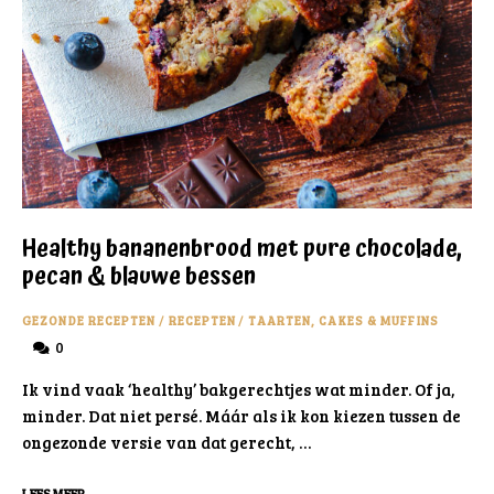
Healthy bananenbrood met pure chocolade,
pecan & blauwe bessen
GEZONDE RECEPTEN
/
RECEPTEN
/
TAARTEN, CAKES & MUFFINS
0
Ik vind vaak ‘healthy’ bakgerechtjes wat minder. Of ja,
minder. Dat niet persé. Máár als ik kon kiezen tussen de
ongezonde versie van dat gerecht, …
LEES MEER