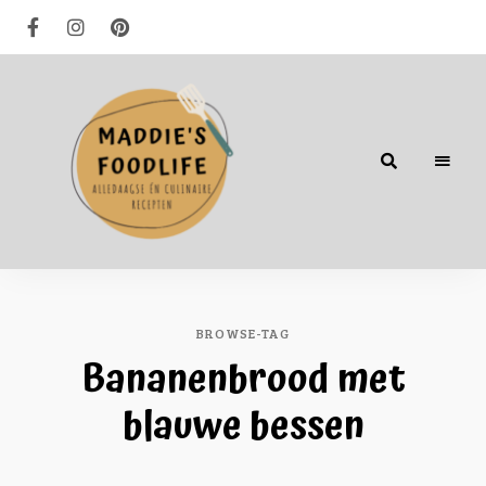
Alledaagse
én
culinaire
recepten
BROWSE-TAG
Bananenbrood met
blauwe bessen