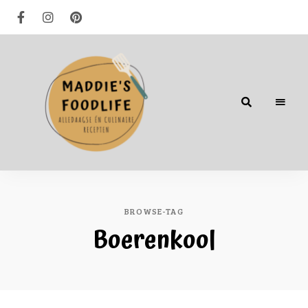
Alledaagse
én
culinaire
recepten
BROWSE-TAG
Boerenkool