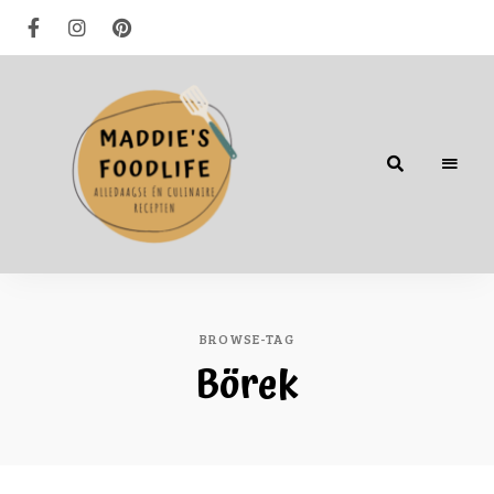
Alledaagse
én
culinaire
recepten
BROWSE-TAG
Börek