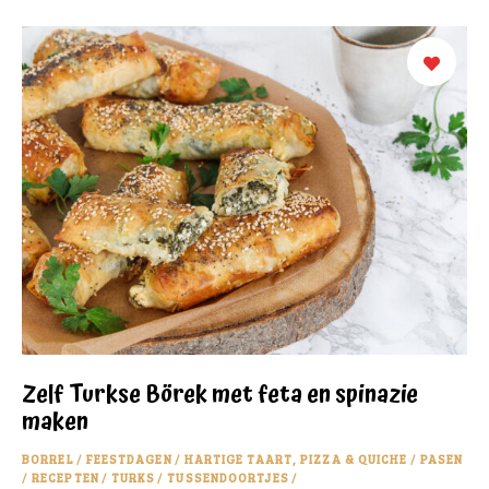
Zelf Turkse Börek met feta en spinazie
maken
BORREL
/
FEESTDAGEN
/
HARTIGE TAART, PIZZA & QUICHE
/
PASEN
/
RECEPTEN
/
TURKS
/
TUSSENDOORTJES
/