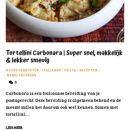
Tortellini Carbonara | Super snel, makkelijk
& lekker smeuïg
HOOFDGERECHTEN
/
ITALIAANS
/
PASTA
/
RECEPTEN
/
WERELDKEUKENS
0
Carbonara is een Italiaanse bereiding van je
pastagerecht. Deze bereiding is algemeen bekend en de
meeste zullen het daarom ook wel kennen. Samen met
tortellini …
LEES MEER