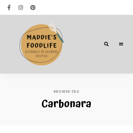
Alledaagse
én
culinaire
recepten
BROWSE-TAG
Carbonara