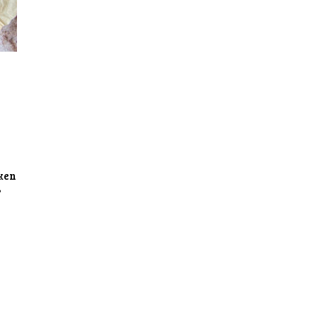
ken
?