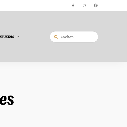
KEUKENS
ies