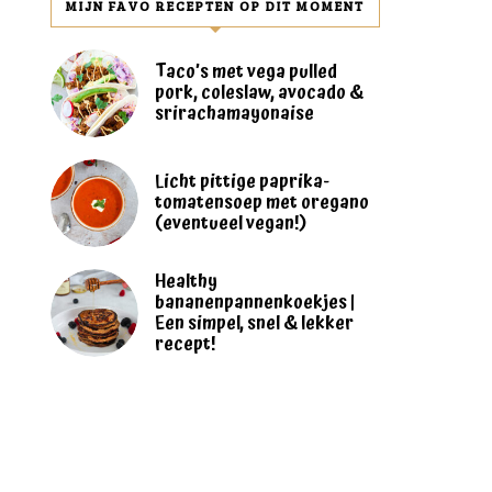
MIJN FAVO RECEPTEN OP DIT MOMENT
Taco’s met vega pulled
pork, coleslaw, avocado &
srirachamayonaise
Licht pittige paprika-
tomatensoep met oregano
(eventueel vegan!)
Healthy
bananenpannenkoekjes |
Een simpel, snel & lekker
recept!