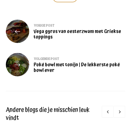
Bericht
VORIGE POST
Vega gyros van oesterzwam met Griekse
navigatie
toppings
VOLGENDE POST
Poké bowl met tonijn | De lekkerste poké
bowl ever
Andere blogs die je misschien leuk
vindt