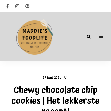
Alledaagse
én
culinaire
recepten
29 juni 2021
Chewy chocolate chip
cookies | Het lekkerste