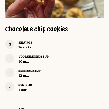
Chocolate chip cookies
SERVINGS
16
stuks
VOORBEREIDINGSTIJD
minuten
10
min
BEREIDINGSTIJD
minuten
12
min
RUSTTIJD
uur
1
uur