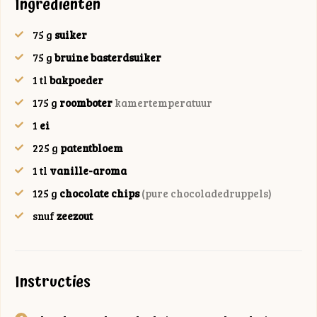
Ingrediënten
75
g
suiker
75
g
bruine basterdsuiker
1
tl
bakpoeder
175
g
roomboter
kamertemperatuur
1
ei
225
g
patentbloem
1
tl
vanille-aroma
125
g
chocolate chips
(pure chocoladedruppels)
snuf
zeezout
Instructies