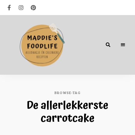
Alledaagse
én
culinaire
recepten
BROWSE-TAG
De allerlekkerste
carrotcake