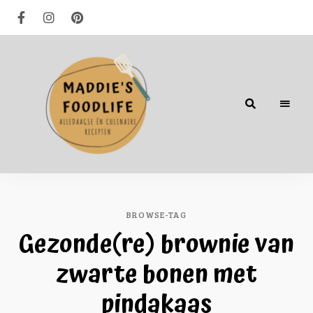
Alledaagse
én
culinaire
recepten
BROWSE-TAG
Gezonde(re) brownie van
zwarte bonen met
pindakaas