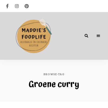
Alledaagse
én
culinaire
recepten
BROWSE-TAG
Groene curry