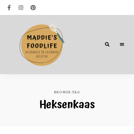
Alledaagse
én
culinaire
recepten
BROWSE-TAG
Heksenkaas