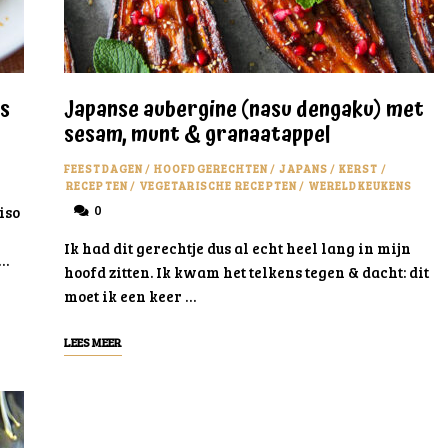
gs
Japanse aubergine (nasu dengaku) met
sesam, munt & granaatappel
FEESTDAGEN
/
HOOFDGERECHTEN
/
JAPANS
/
KERST
/
RECEPTEN
/
VEGETARISCHE RECEPTEN
/
WERELDKEUKENS
0
iso
Ik had dit gerechtje dus al echt heel lang in mijn
 …
hoofd zitten. Ik kwam het telkens tegen & dacht: dit
moet ik een keer …
LEES MEER