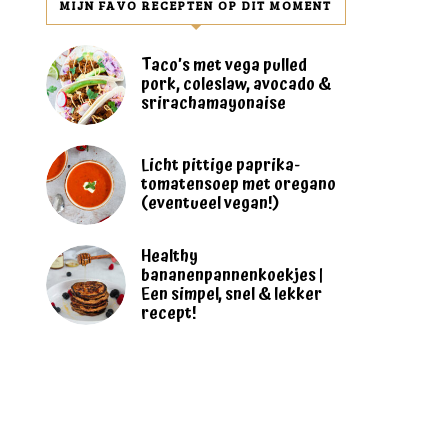
MIJN FAVO RECEPTEN OP DIT MOMENT
Taco’s met vega pulled
pork, coleslaw, avocado &
srirachamayonaise
Licht pittige paprika-
tomatensoep met oregano
(eventueel vegan!)
Healthy
bananenpannenkoekjes |
Een simpel, snel & lekker
recept!