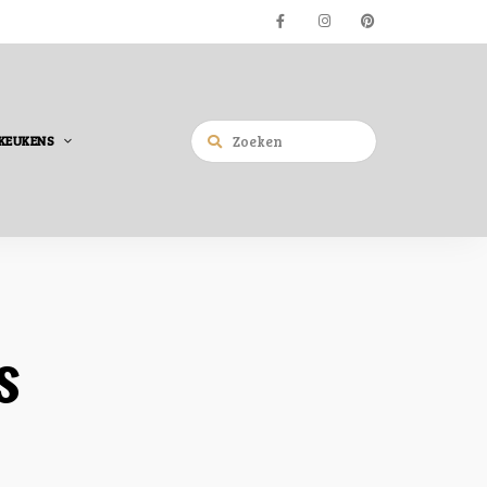
KEUKENS
s