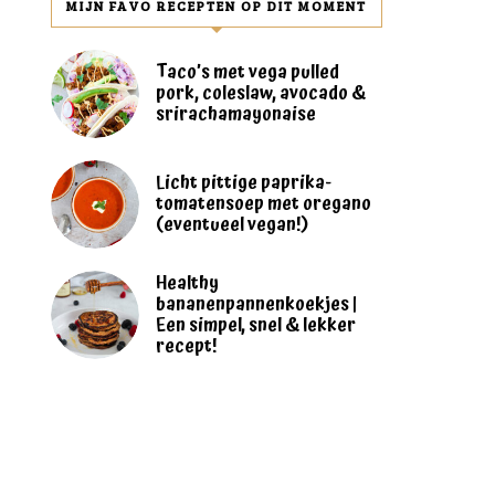
MIJN FAVO RECEPTEN OP DIT MOMENT
Taco’s met vega pulled
pork, coleslaw, avocado &
srirachamayonaise
Licht pittige paprika-
tomatensoep met oregano
(eventueel vegan!)
Healthy
bananenpannenkoekjes |
Een simpel, snel & lekker
recept!