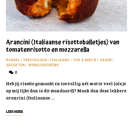
Arancini (Italiaanse risottoballetjes) van
tomatenrisotto en mozzarella
BORREL
/
FEESTDAGEN
/
ITALIAANS
/
OUD & NIEUW
/
PASEN
/
RECEPTEN
/
WERELDKEUKENS
0
Heb jij risotto gemaakt en toevallig nét wat te veel (als je
op mij lijkt dan is dit standaard)? Maak dan deze lekkere
arancini (Italiaanse …
LEES MEER