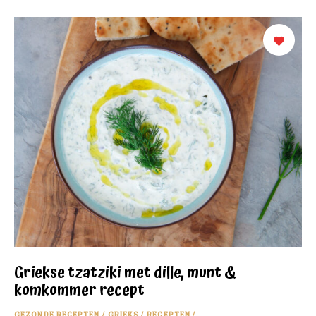
Griekse tzatziki met dille, munt &
komkommer recept
GEZONDE RECEPTEN
/
GRIEKS
/
RECEPTEN
/