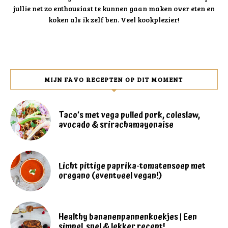
jullie net zo enthousiast te kunnen gaan maken over eten en
koken als ik zelf ben. Veel kookplezier!
MIJN FAVO RECEPTEN OP DIT MOMENT
Taco’s met vega pulled pork, coleslaw,
avocado & srirachamayonaise
Licht pittige paprika-tomatensoep met
oregano (eventueel vegan!)
Healthy bananenpannenkoekjes | Een
simpel, snel & lekker recept!