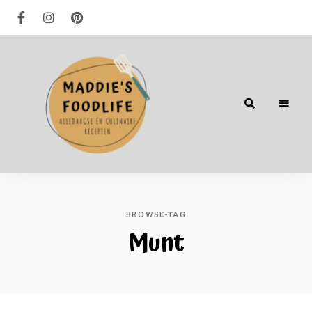
Alledaagse
én
culinaire
recepten
BROWSE-TAG
Munt