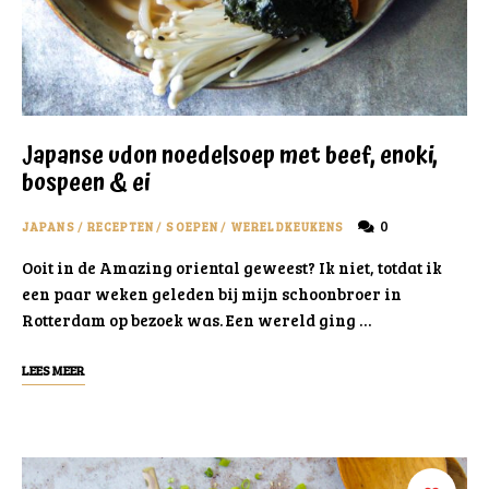
Japanse udon noedelsoep met beef, enoki,
bospeen & ei
0
JAPANS
/
RECEPTEN
/
SOEPEN
/
WERELDKEUKENS
Ooit in de Amazing oriental geweest? Ik niet, totdat ik
een paar weken geleden bij mijn schoonbroer in
Rotterdam op bezoek was. Een wereld ging …
LEES MEER