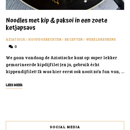
Noodles met kip & paksoi in een zoete
ketjapsaus
AZIATISCH
/
HOOFDGERECHTEN
/
RECEPTEN
/
WERELDKEUKENS
0
We gaan vandaag de Aziatische kant op: super lekker
gemarineerde kipdijfilet (en ja, gebruik écht
kippendijfilet! Ik was hier eerst ook nooit zo’n fan van, …
LEES MEER
SOCIAL MEDIA