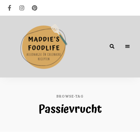
Alledaagse
én
culinaire
recepten
BROWSE-TAG
Passievrucht