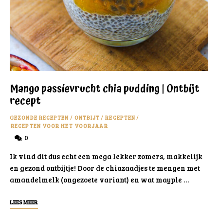
Mango passievrucht chia pudding | Ontbijt
recept
GEZONDE RECEPTEN
/
ONTBIJT
/
RECEPTEN
/
RECEPTEN VOOR HET VOORJAAR
0
Ik vind dit dus echt een mega lekker zomers, makkelijk
en gezond ontbijtje! Door de chiazaadjes te mengen met
amandelmelk (ongezoete variant) en wat mayple …
LEES MEER