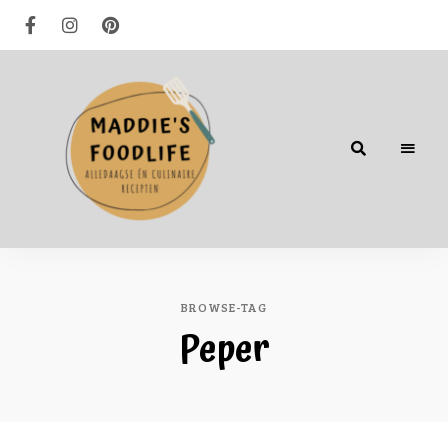
Alledaagse
én
culinaire
recepten
BROWSE-TAG
Peper