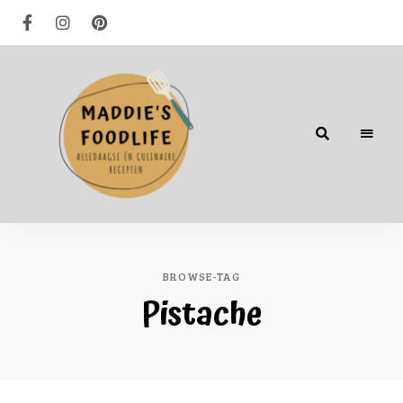
Alledaagse
én
culinaire
recepten
BROWSE-TAG
Pistache