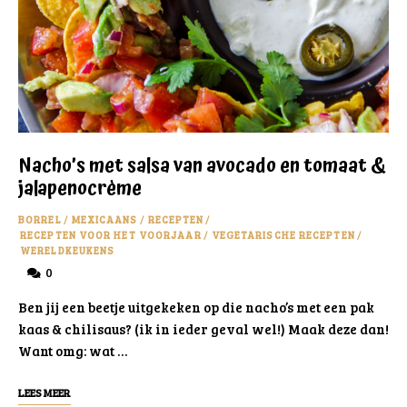
Nacho’s met salsa van avocado en tomaat &
jalapenocrème
BORREL
/
MEXICAANS
/
RECEPTEN
/
RECEPTEN VOOR HET VOORJAAR
/
VEGETARISCHE RECEPTEN
/
WERELDKEUKENS
0
Ben jij een beetje uitgekeken op die nacho’s met een pak
kaas & chilisaus? (ik in ieder geval wel!) Maak deze dan!
Want omg: wat …
LEES MEER