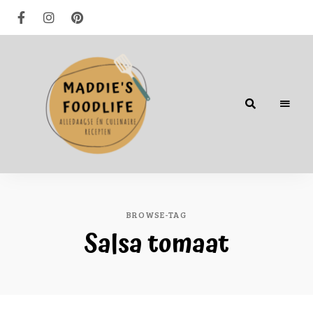
Alledaagse
én
culinaire
recepten
BROWSE-TAG
Salsa tomaat