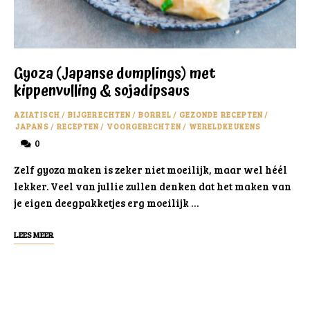
Gyoza (Japanse dumplings) met
kippenvulling & sojadipsaus
AZIATISCH
/
BIJGERECHTEN
/
BORREL
/
GEZONDE RECEPTEN
/
JAPANS
/
RECEPTEN
/
VOORGERECHTEN
/
WERELDKEUKENS
0
Zelf gyoza maken is zeker niet moeilijk, maar wel héél
lekker. Veel van jullie zullen denken dat het maken van
je eigen deegpakketjes erg moeilijk …
LEES MEER