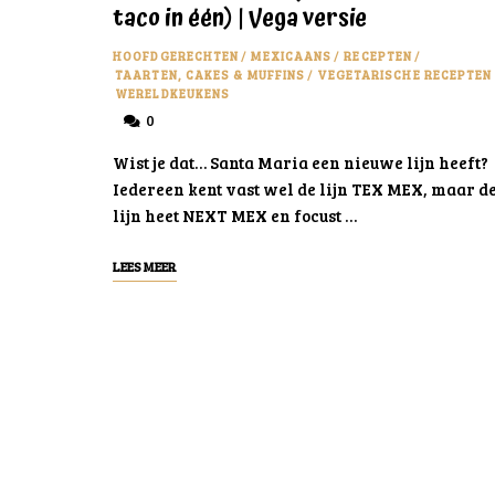
taco in één) | Vega versie
HOOFDGERECHTEN
/
MEXICAANS
/
RECEPTEN
/
TAARTEN, CAKES & MUFFINS
/
VEGETARISCHE RECEPTEN
WERELDKEUKENS
0
Wist je dat… Santa Maria een nieuwe lijn heeft?
Iedereen kent vast wel de lijn TEX MEX, maar d
lijn heet NEXT MEX en focust …
LEES MEER