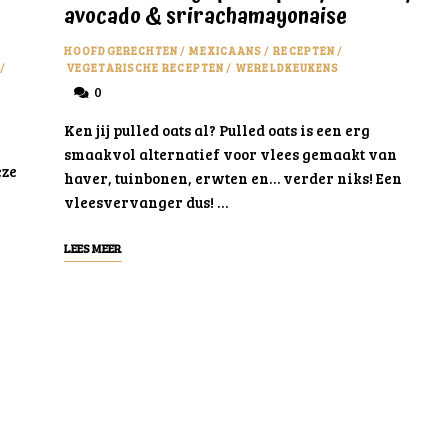
avocado & srirachamayonaise
HOOFDGERECHTEN
/
MEXICAANS
/
RECEPTEN
/
/
VEGETARISCHE RECEPTEN
/
WERELDKEUKENS
0
Ken jij pulled oats al? Pulled oats is een erg
smaakvol alternatief voor vlees gemaakt van
eze
haver, tuinbonen, erwten en… verder niks! Een
vleesvervanger dus! …
LEES MEER