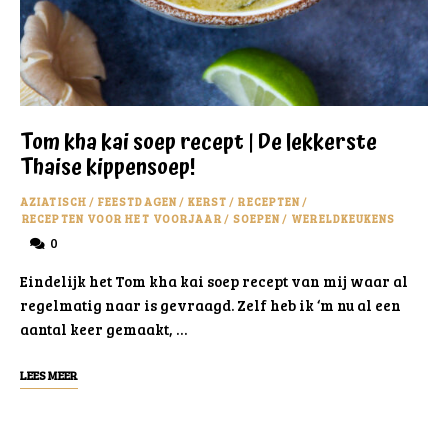
Tom kha kai soep recept | De lekkerste
Thaise kippensoep!
AZIATISCH
/
FEESTDAGEN
/
KERST
/
RECEPTEN
/
RECEPTEN VOOR HET VOORJAAR
/
SOEPEN
/
WERELDKEUKENS
0
Eindelijk het Tom kha kai soep recept van mij waar al
regelmatig naar is gevraagd. Zelf heb ik ‘m nu al een
aantal keer gemaakt, …
LEES MEER