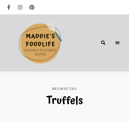
Alledaagse
én
culinaire
recepten
BROWSE-TAG
Truffels