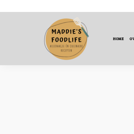
HOME
OV
Alledaagse
én
culinaire
recepten