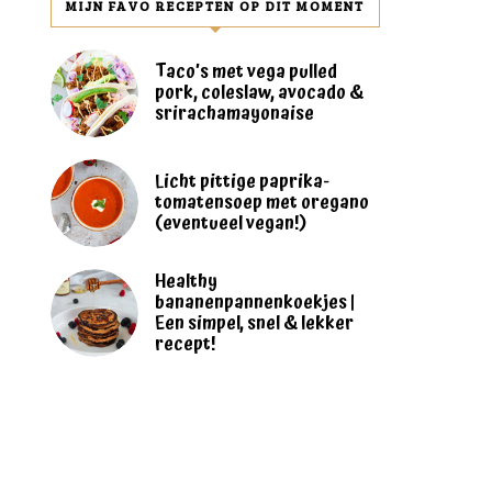
MIJN FAVO RECEPTEN OP DIT MOMENT
Taco’s met vega pulled
pork, coleslaw, avocado &
srirachamayonaise
Licht pittige paprika-
tomatensoep met oregano
(eventueel vegan!)
Healthy
bananenpannenkoekjes |
Een simpel, snel & lekker
recept!