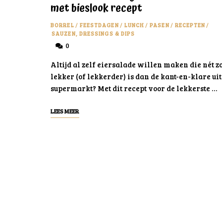
met bieslook recept
BORREL
/
FEESTDAGEN
/
LUNCH
/
PASEN
/
RECEPTEN
/
SAUZEN, DRESSINGS & DIPS
0
Altijd al zelf eiersalade willen maken die nét z
lekker (of lekkerder) is dan de kant-en-klare uit
supermarkt? Met dit recept voor de lekkerste …
LEES MEER