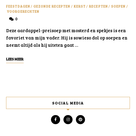
FEESTDAGEN
/
GEZONDE RECEPTEN
/
KERST
/
RECEPTEN
/
SOEPEN
/
VOORGERECHTEN
0
Deze aardappel-preisoep met mosterd en spekjes is een
favoriet van mijn vader. Hij is sowieso dol op soepen en
neemt altijd als hij uiteten gaat …
LEES MEER
SOCIAL MEDIA