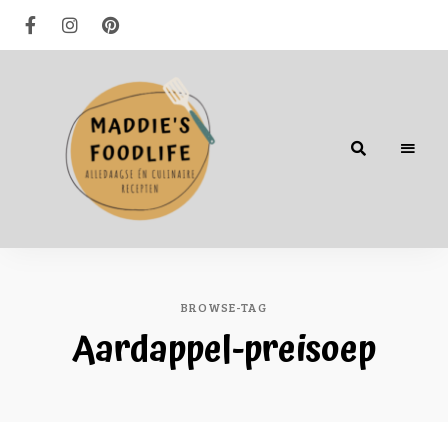
Alledaagse
én
culinaire
recepten
BROWSE-TAG
Aardappel-preisoep