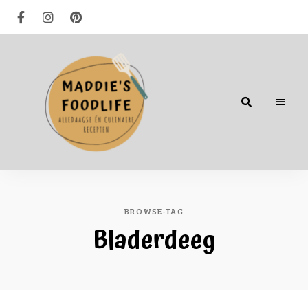
Alledaagse
én
culinaire
recepten
BROWSE-TAG
Bladerdeeg