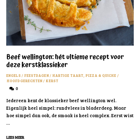
Beef wellington: hét ultieme recept voor
deze kerstklassieker
ENGELS
/
FEESTDAGEN
/
HARTIGE TAART, PIZZA & QUICHE
/
HOOFDGERECHTEN
/
KERST
0
Iedereen kent de klassieker beef wellington wel.
Eigenlijk heel simpel: rundvlees in bladerdeeg. Maar
hoe simpel dan ook, de smaak is heel complex. Eerst wist
…
LEES MEER