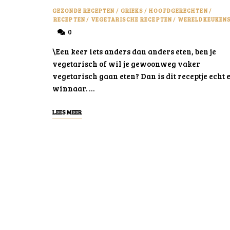
GEZONDE RECEPTEN
/
GRIEKS
/
HOOFDGERECHTEN
/
RECEPTEN
/
VEGETARISCHE RECEPTEN
/
WERELDKEUKEN
0
\Een keer iets anders dan anders eten, ben je
vegetarisch of wil je gewoonweg vaker
vegetarisch gaan eten? Dan is dit receptje echt 
winnaar. …
LEES MEER