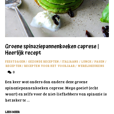
Groene spinaziepannenkoeken caprese |
Heerlijk recept
FEESTDAGEN
/
GEZONDE RECEPTEN
/
ITALIAANS
/
LUNCH
/
PASEN
/
RECEPTEN
/
RECEPTEN VOOR HET VOORJAAR
/
WERELDKEUKENS
0
Een keer wat anders dan anders: deze groene
spinaziepannenkoeken caprese. Mega goeie!! (echt
waar!) en zelfs voor de niet-liefhebbers van spinazie is
het zeker te …
LEES MEER