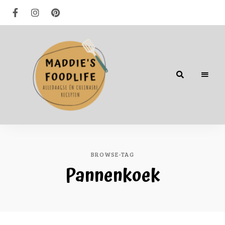
Alledaagse
én
culinaire
recepten
BROWSE-TAG
Pannenkoek