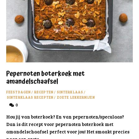
Pepernoten boterkoek met
amandelschaafsel
FEESTDAGEN
/
RECEPTEN
/
SINTERKLAAS
/
SINTERKLAAS RECEPTEN
/
ZOETE LEKKERNIJEN
0
Hou jij van boterkoek? En van pepernoten/speculaas?
Dan is dit recept voor pepernoten boterkoek met
amandelschaafsel perfect voor jou! Het smaakt precies
naar een grote …