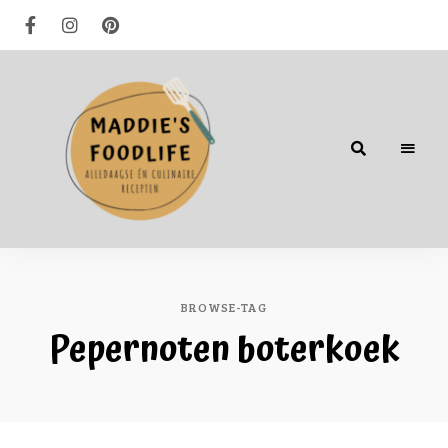
Alledaagse
én
culinaire
recepten
BROWSE-TAG
Pepernoten boterkoek