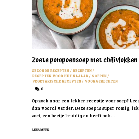
Zoete pompoensoep met chilivlokken
GEZONDE RECEPTEN
/
RECEPTEN
/
RECEPTEN VOOR HET NAJAAR
/
SOEPEN
/
VEGETARISCHE RECEPTEN
/
VOORGERECHTEN
0
Op zoek naar een lekker receptje voor soep? Lee
dan vooral verder. Deze soep is super romig, le
zoet, een beetje kruidig en heeft ook …
LEES MEER