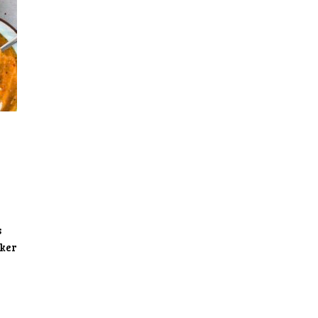
s
kker