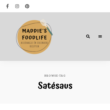
Alledaagse
én
culinaire
recepten
BROWSE-TAG
Satésaus