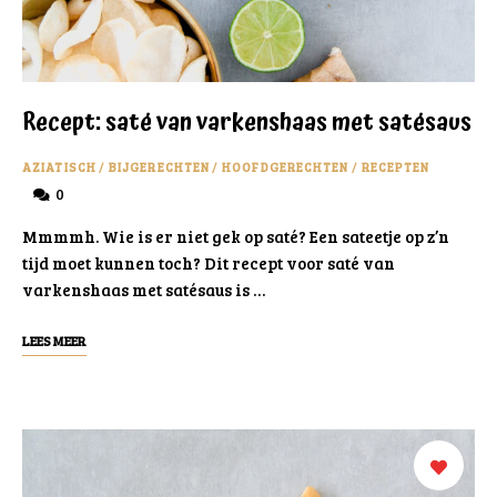
Recept: saté van varkenshaas met satésaus
AZIATISCH
/
BIJGERECHTEN
/
HOOFDGERECHTEN
/
RECEPTEN
0
Mmmmh. Wie is er niet gek op saté? Een sateetje op z’n
tijd moet kunnen toch? Dit recept voor saté van
varkenshaas met satésaus is …
LEES MEER