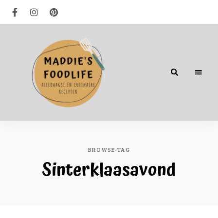
Alledaagse
én
culinaire
recepten
BROWSE-TAG
Sinterklaasavond