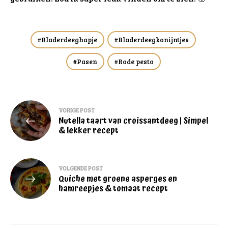
Bladerdeeghapje
Bladerdeegkonijntjes
Pasen
Rode pesto
Bericht
VORIGE POST
Nutella taart van croissantdeeg | Simpel
navigatie
& lekker recept
VOLGENDE POST
Quiche met groene asperges en
hamreepjes & tomaat recept