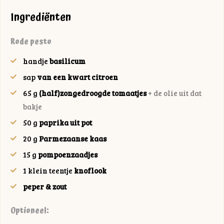
Ingrediënten
Rode pesto
handje
basilicum
sap
van een kwart citroen
65
g
(half)zongedroogde tomaatjes
+ de olie uit dat
bakje
50
g
paprika uit pot
20
g
Parmezaanse kaas
15
g
pompoenzaadjes
1
klein teentje
knoflook
peper & zout
Optioneel: