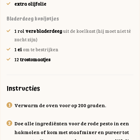
extra olijfolie
Bladerdeeg konijntjes
1
rol
vers bladerdeeg
uit de koelkast (hij moet niet té
zacht zijn)
1
ei
om te bestrijken
12
trostomaatjes
Instructies
Verwarm de oven voor op 200 graden.
Doe alle ingrediënten voor de rode pesto in een
hakmolen of kom met staafmixer en pureer tot