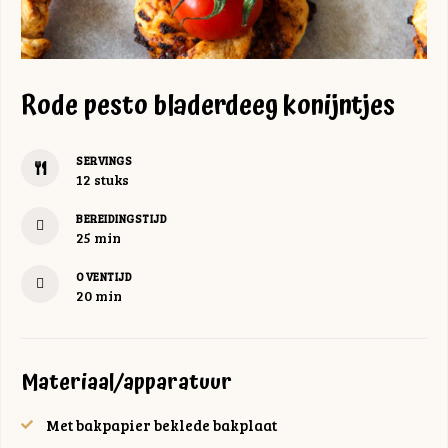
Rode pesto bladerdeeg konijntjes
SERVINGS
12
stuks
BEREIDINGSTIJD
minuten
25
min
OVENTIJD
minuten
20
min
Materiaal/apparatuur
Met bakpapier beklede bakplaat