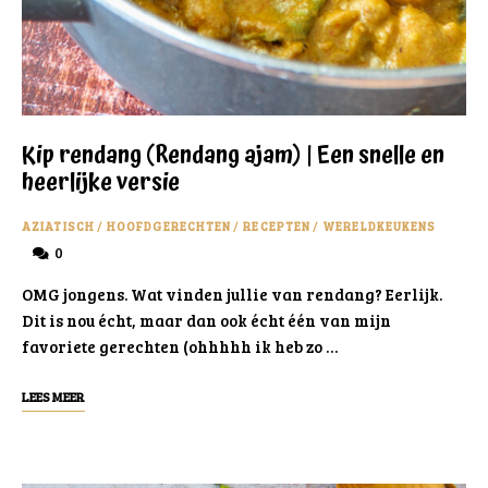
Kip rendang (Rendang ajam) | Een snelle en
heerlijke versie
AZIATISCH
/
HOOFDGERECHTEN
/
RECEPTEN
/
WERELDKEUKENS
0
OMG jongens. Wat vinden jullie van rendang? Eerlijk.
Dit is nou écht, maar dan ook écht één van mijn
favoriete gerechten (ohhhhh ik heb zo …
LEES MEER