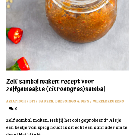
Zelf sambal maken: recept voor
zelfgemaakte (citroengras)sambal
AZIATISCH
/
DIY
/
SAUZEN, DRESSINGS & DIPS
/
WERELDKEUKENS
0
Zelf sambal maken. Heb jij het ooit geprobeerd? Als je
een beetje van spicy houdt is dit echt een aanrader om te
doen! Het klinkt …