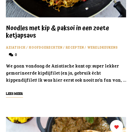
Noodles met kip & paksoi in een zoete
ketjapsaus
AZIATISCH
/
HOOFDGERECHTEN
/
RECEPTEN
/
WERELDKEUKENS
0
We gaan vandaag de Aziatische kant op: super lekker
gemarineerde kipdijfilet (en ja, gebruik écht
kippendijfilet! Ik was hier eerst ook nooit zo’n fan van, …
LEES MEER