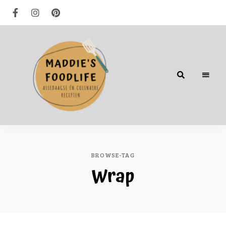
Alledaagse
én
culinaire
recepten
BROWSE-TAG
Wrap