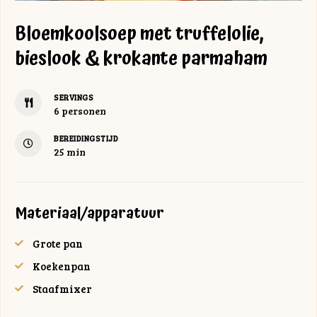
Bloemkoolsoep met truffelolie,
bieslook & krokante parmaham
SERVINGS
6
personen
BEREIDINGSTIJD
minuten
25
min
Materiaal/apparatuur
Grote pan
Koekenpan
Staafmixer