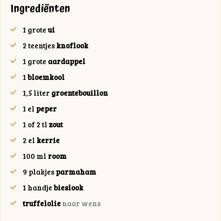
Ingrediënten
1
grote
ui
2
teentjes
knoflook
1
grote
aardappel
1
bloemkool
1,5
liter
groentebouillon
1
el
peper
1 of 2
tl
zout
2
el
kerrie
100
ml
room
9
plakjes
parmaham
1
handje
bieslook
truffelolie
naar wens