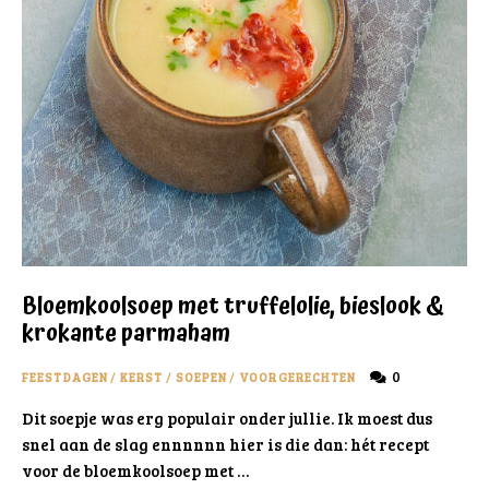
Bloemkoolsoep met truffelolie, bieslook &
krokante parmaham
0
FEESTDAGEN
/
KERST
/
SOEPEN
/
VOORGERECHTEN
Dit soepje was erg populair onder jullie. Ik moest dus
snel aan de slag ennnnnn hier is die dan: hét recept
voor de bloemkoolsoep met …