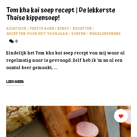
Tom kha kai soep recept | De lekkerste
Thaise kippensoep!
AZIATISCH
/
FEESTDAGEN
/
KERST
/
RECEPTEN
/
RECEPTEN VOOR HET VOORJAAR
/
SOEPEN
/
WERELDKEUKENS
0
Eindelijk het Tom kha kai soep recept van mij waar al
regelmatig naar is gevraagd. Zelf heb ik ‘m nu al een
aantal keer gemaakt, …
LEES MEER