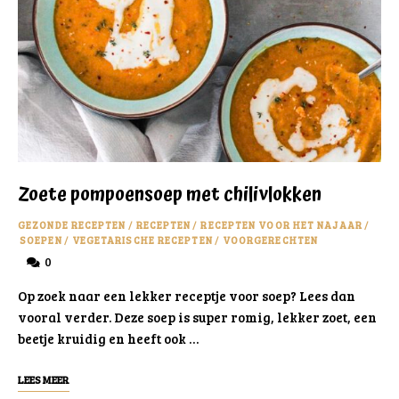
Zoete pompoensoep met chilivlokken
GEZONDE RECEPTEN
/
RECEPTEN
/
RECEPTEN VOOR HET NAJAAR
/
SOEPEN
/
VEGETARISCHE RECEPTEN
/
VOORGERECHTEN
0
Op zoek naar een lekker receptje voor soep? Lees dan
vooral verder. Deze soep is super romig, lekker zoet, een
beetje kruidig en heeft ook …
LEES MEER