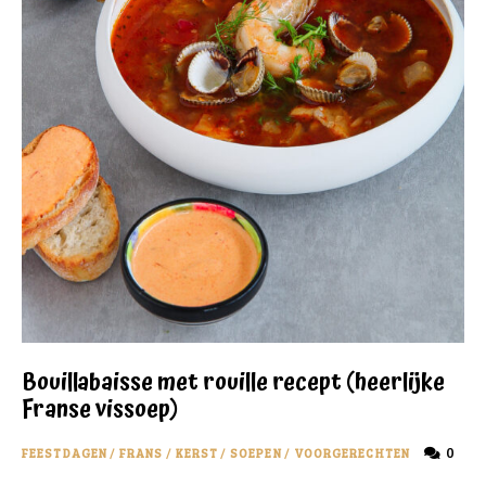
Bouillabaisse met rouille recept (heerlijke
Franse vissoep)
0
FEESTDAGEN
/
FRANS
/
KERST
/
SOEPEN
/
VOORGERECHTEN