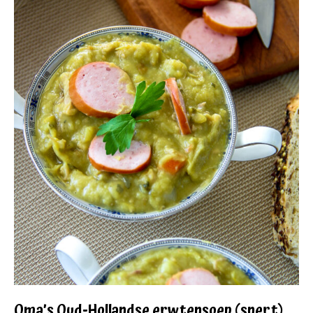
Oma’s Oud-Hollandse erwtensoep (snert)