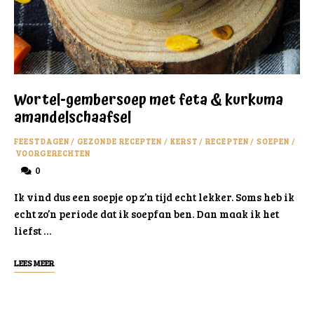
Wortel-gembersoep met feta & kurkuma
amandelschaafsel
FEESTDAGEN
/
GEZONDE RECEPTEN
/
KERST
/
RECEPTEN
/
SOEPEN
/
VOORGERECHTEN
0
Ik vind dus een soepje op z’n tijd echt lekker. Soms heb ik
echt zo’n periode dat ik soepfan ben. Dan maak ik het
liefst …
LEES MEER