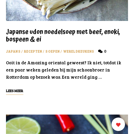
Japanse udon noedelsoep met beef, enoki,
bospeen & ei
0
JAPANS
/
RECEPTEN
/
SOEPEN
/
WERELDKEUKENS
Ooit in de Amazing oriental geweest? Ik niet, totdat ik
een paar weken geleden bij mijn schoonbroer in
Rotterdam op bezoek was. Een wereld ging …
LEES MEER