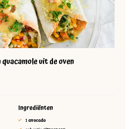
n quacamole uit de oven
Ingrediënten
1
avocado