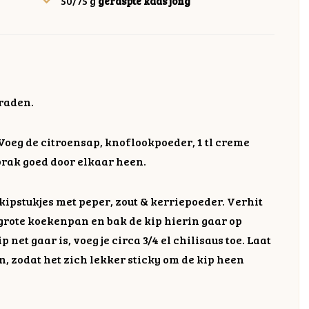
50/75
g
geraspte kaas jong
raden.
Voeg de citroensap, knoflookpoeder, 1 tl creme
prak goed door elkaar heen.
e kipstukjes met peper, zout & kerriepoeder. Verhit
lgrote koekenpan en bak de kip hierin gaar op
net gaar is, voeg je circa 3/4 el chilisaus toe. Laat
n, zodat het zich lekker sticky om de kip heen