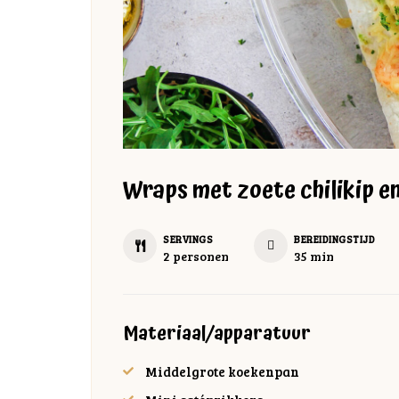
Wraps met zoete chilikip e
SERVINGS
BEREIDINGSTIJD
minuten
2
personen
35
min
Materiaal/apparatuur
Middelgrote koekenpan