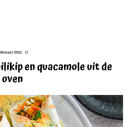
ebruari 2021
likip en quacamole uit de
oven