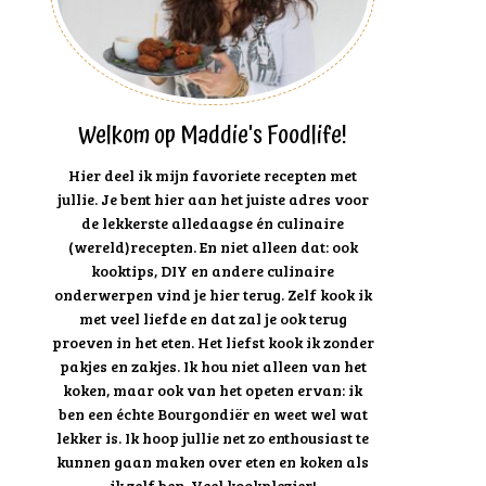
Welkom op Maddie's Foodlife!
Hier deel ik mijn favoriete recepten met
jullie. Je bent hier aan het juiste adres voor
de lekkerste alledaagse én culinaire
(wereld)recepten. En niet alleen dat: ook
kooktips, DIY en andere culinaire
onderwerpen vind je hier terug. Zelf kook ik
met veel liefde en dat zal je ook terug
proeven in het eten. Het liefst kook ik zonder
pakjes en zakjes. Ik hou niet alleen van het
koken, maar ook van het opeten ervan: ik
ben een échte Bourgondiër en weet wel wat
lekker is. Ik hoop jullie net zo enthousiast te
kunnen gaan maken over eten en koken als
ik zelf ben. Veel kookplezier!