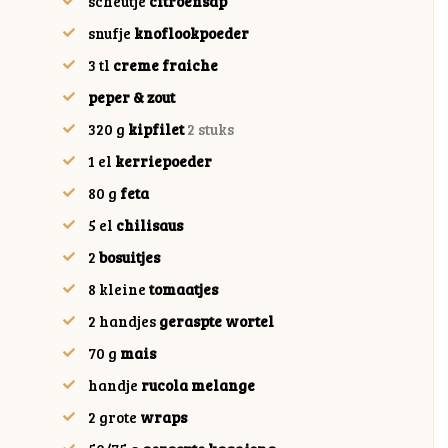
scheutje
citroensap
snufje
knoflookpoeder
3
tl
creme fraiche
peper & zout
320
g
kipfilet
2 stuks
1
el
kerriepoeder
80
g
feta
5
el
chilisaus
2
bosuitjes
8
kleine
tomaatjes
2
handjes
geraspte wortel
70
g
mais
handje
rucola melange
2
grote
wraps